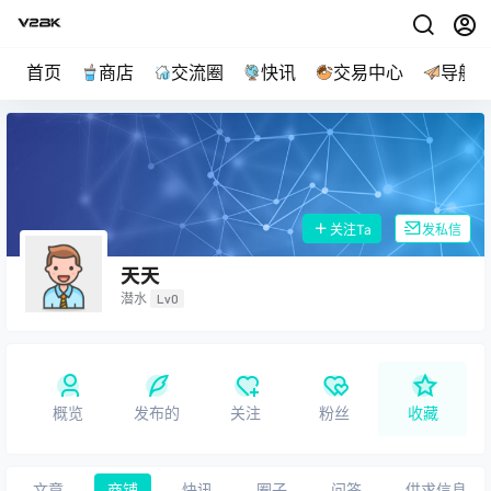
首页
商店
交流圈
快讯
交易中心
导航
关注Ta
发私信
天天
潜水
Lv0
概览
发布的
关注
粉丝
收藏
文章
商铺
快讯
圈子
问答
供求信息