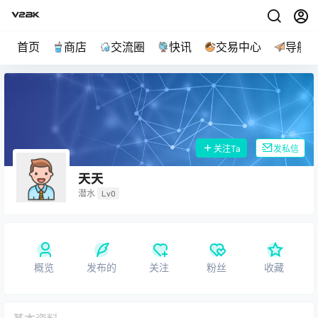
首页
商店
交流圈
快讯
交易中心
导航
关注Ta
发私信
天天
潜水
Lv0
概览
发布的
关注
粉丝
收藏