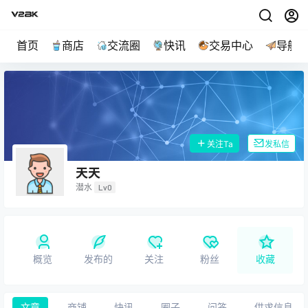
首页
商店
交流圈
快讯
交易中心
导航
关注Ta
发私信
天天
潜水
Lv0
概览
发布的
关注
粉丝
收藏
文章
商铺
快讯
圈子
问答
供求信息