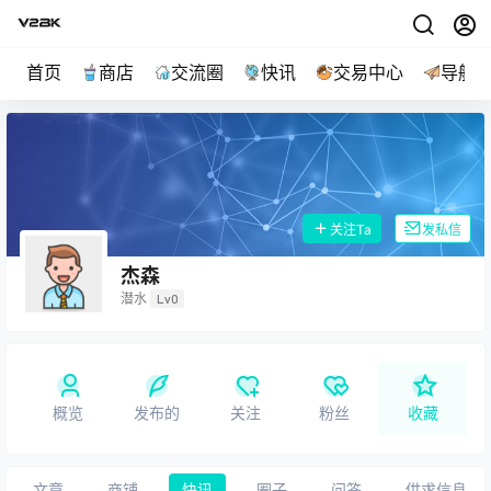
首页
商店
交流圈
快讯
交易中心
导航
关注Ta
发私信
杰森
潜水
Lv0
概览
发布的
关注
粉丝
收藏
文章
商铺
快讯
圈子
问答
供求信息