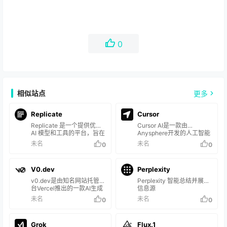
0
相似站点
更多
Replicate
Cursor
Replicate 是一个提供优秀
Cursor AI‌是一款由
AI 模型和工具的平台，旨在
Anysphere开发的人工智能
帮助用户实现各种人工智能
编程工具，主要用于帮助程
未名
未名
0
0
任务。该平台汇集了来自各
序员编写代码。
个领域的顶尖模型，涵盖了
文本到图像生成、语言模
V0.dev
Perplexity
型、图像编辑、超分辨率等
多个领域。用户可以通过
v0.dev是由知名网站托管平
Perplexity 智能总结并展示
Replicate 平台来探索这些
台Vercel推出的一款AI生成
信息源
优秀的项目，并应用于自己
式UI工具,可以通过简单的文
未名
未名
0
0
的工作和研究中。
本提示生成用户界面(UI)组
件代码。 是一个超强AI生成
前端工具。
Grok
Flux.1