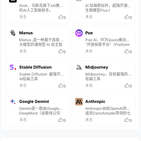
Grok，马斯克旗下xAI推出
AI 绘画新标杆，超强开源文
的AI人工智能助手。
生图模型Flux.1
未名
未名
0
0
Manus
Poe
Manus ,是一种基于底层 AI
Poe AI，作为Quora推出的
大模型的通用型 AI 自主智
“开放探索平台”（Platform
能体。
for Open Exploration），
未名
未名
0
0
汇集了多个顶尖的AI模型，
如OpenAI的GPT系列、
Anthropic的Claude系列和
Stable Diffusion
Midjourney
Google的PaLM等
Stable Diffusion 最强开源
Midjourney，目前最强的AI
AI绘画工具
绘画工具
未名
未名
0
0
Google Gemini
Anthropic
Gemini是一款由Google
Anthropic由前OpenAI资深
DeepMind（谷歌母公司
成员DarioAmodei带领的七
Alphabet下设立的人工智能
人精英团队共同创办，成立
未名
未名
0
0
实验室）于2023年12月6日
于2021年，总部位于旧金
发布的人工智能模型，可同
山。该公司的主要产品包括
时识别文本、图像、音频、
一个名为Claude的聊天机器
视频和代码五种类型信息，
人和一系列大型语言模型