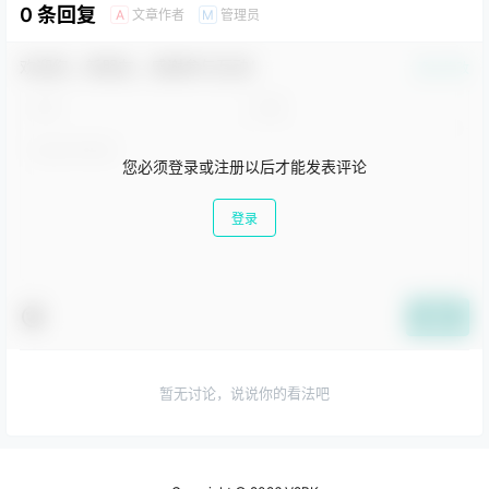
还可以理解并生成主流编程
（LLMs），也称为
0 条回复
文章作者
管理员
A
M
语言（如Python、Java、
Claude。
C++）的高质量代码，并拥
有全面的安全性评估。首个
欢迎您，新朋友，感谢参与互动！
版本为Gemini 1.0，包括三
确认修改
个不同体量的模型：用于处
理“高度复杂任务”的Gemini
Ult…
您必须登录或注册以后才能发表评论
登录
提交
暂无讨论，说说你的看法吧