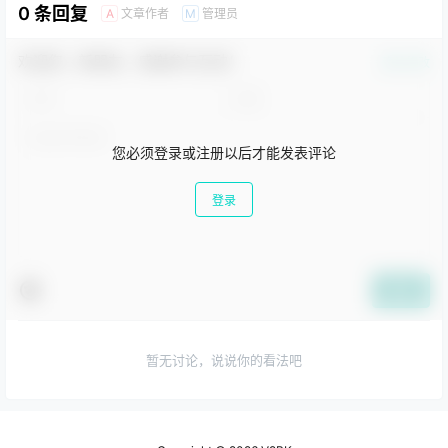
还可以理解并生成主流编程
（LLMs），也称为
0 条回复
文章作者
管理员
A
M
语言（如Python、Java、
Claude。
C++）的高质量代码，并拥
有全面的安全性评估。首个
欢迎您，新朋友，感谢参与互动！
版本为Gemini 1.0，包括三
确认修改
个不同体量的模型：用于处
理“高度复杂任务”的Gemini
Ult…
您必须登录或注册以后才能发表评论
登录
提交
暂无讨论，说说你的看法吧