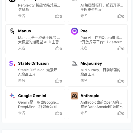
Perplexity 智能总结并展示
AI 绘画新标杆，超强开源文
信息源
生图模型Flux.1
未名
未名
0
0
Manus
Poe
Manus ,是一种基于底层 AI
Poe AI，作为Quora推出的
大模型的通用型 AI 自主智
“开放探索平台”（Platform
能体。
for Open Exploration），
未名
未名
0
0
汇集了多个顶尖的AI模型，
如OpenAI的GPT系列、
Anthropic的Claude系列和
Stable Diffusion
Midjourney
Google的PaLM等
Stable Diffusion 最强开源
Midjourney，目前最强的AI
AI绘画工具
绘画工具
未名
未名
0
0
Google Gemini
Anthropic
Gemini是一款由Google
Anthropic由前OpenAI资深
DeepMind（谷歌母公司
成员DarioAmodei带领的七
Alphabet下设立的人工智能
人精英团队共同创办，成立
未名
未名
0
0
实验室）于2023年12月6日
于2021年，总部位于旧金
发布的人工智能模型，可同
山。该公司的主要产品包括
时识别文本、图像、音频、
一个名为Claude的聊天机器
视频和代码五种类型信息，
人和一系列大型语言模型