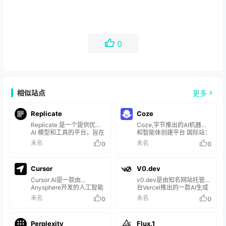
0
相似站点
更多
Replicate
Coze
Replicate 是一个提供优秀
Coze,字节推出的AI机器人
AI 模型和工具的平台，旨在
和智能体创建平台 国际站：
帮助用户实现各种人工智能
https://www.coze.com/ 国
未名
未名
0
0
任务。该平台汇集了来自各
内站：
个领域的顶尖模型，涵盖了
https://www.coze.cn/
文本到图像生成、语言模
Cursor
V0.dev
型、图像编辑、超分辨率等
多个领域。用户可以通过
Cursor AI‌是一款由
v0.dev是由知名网站托管平
Replicate 平台来探索这些
Anysphere开发的人工智能
台Vercel推出的一款AI生成
优秀的项目，并应用于自己
编程工具，主要用于帮助程
式UI工具,可以通过简单的文
未名
未名
0
0
的工作和研究中。
序员编写代码。
本提示生成用户界面(UI)组
件代码。 是一个超强AI生成
前端工具。
Perplexity
Flux.1