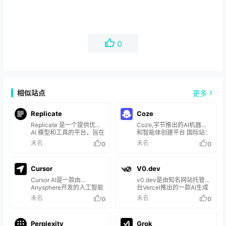
0
相似站点
更多
Replicate
Coze
Replicate 是一个提供优秀
Coze,字节推出的AI机器人
AI 模型和工具的平台，旨在
和智能体创建平台 国际站：
帮助用户实现各种人工智能
https://www.coze.com/ 国
未名
未名
0
0
任务。该平台汇集了来自各
内站：
个领域的顶尖模型，涵盖了
https://www.coze.cn/
文本到图像生成、语言模
Cursor
V0.dev
型、图像编辑、超分辨率等
多个领域。用户可以通过
Cursor AI‌是一款由
v0.dev是由知名网站托管平
Replicate 平台来探索这些
Anysphere开发的人工智能
台Vercel推出的一款AI生成
优秀的项目，并应用于自己
编程工具，主要用于帮助程
式UI工具,可以通过简单的文
未名
未名
0
0
的工作和研究中。
序员编写代码。
本提示生成用户界面(UI)组
件代码。 是一个超强AI生成
前端工具。
Perplexity
Grok