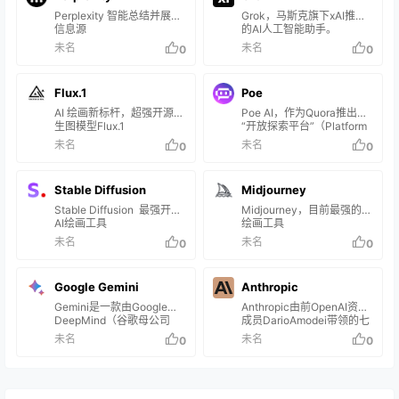
Perplexity 智能总结并展示
Grok，马斯克旗下xAI推出
信息源
的AI人工智能助手。
未名
未名
0
0
Flux.1
Poe
AI 绘画新标杆，超强开源文
Poe AI，作为Quora推出的
生图模型Flux.1
“开放探索平台”（Platform
for Open Exploration），
未名
未名
0
0
汇集了多个顶尖的AI模型，
如OpenAI的GPT系列、
Anthropic的Claude系列和
Stable Diffusion
Midjourney
Google的PaLM等
Stable Diffusion 最强开源
Midjourney，目前最强的AI
AI绘画工具
绘画工具
未名
未名
0
0
Google Gemini
Anthropic
Gemini是一款由Google
Anthropic由前OpenAI资深
DeepMind（谷歌母公司
成员DarioAmodei带领的七
Alphabet下设立的人工智能
人精英团队共同创办，成立
未名
未名
0
0
实验室）于2023年12月6日
于2021年，总部位于旧金
发布的人工智能模型，可同
山。该公司的主要产品包括
时识别文本、图像、音频、
一个名为Claude的聊天机器
视频和代码五种类型信息，
人和一系列大型语言模型