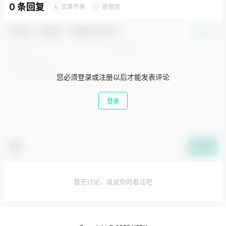
还可以理解并生成主流编程
（LLMs），也称为
0 条回复
文章作者
管理员
A
M
语言（如Python、Java、
Claude。
C++）的高质量代码，并拥
有全面的安全性评估。首个
欢迎您，新朋友，感谢参与互动！
版本为Gemini 1.0，包括三
确认修改
个不同体量的模型：用于处
理“高度复杂任务”的Gemini
Ult…
您必须登录或注册以后才能发表评论
登录
提交
暂无讨论，说说你的看法吧