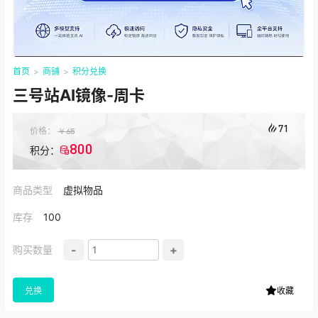
首页
>
商铺
>
积分兑换
三号站AI镜像-周卡
71
价格：
￥
65
800
积分：
商品类型
虚拟物品
库存
100
-
+
购买数量
兑换
收藏