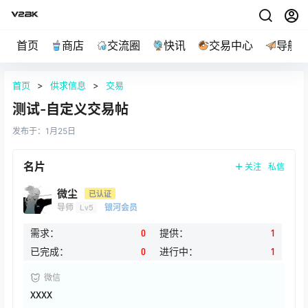
首页
商店
交流圈
快讯
交易中心
导航
首页
>
供求信息
>
交易
测试-自定义交易帖
发布于：
1月25日
名片
关注
私信
微尘
已认证
导师
Lv5
银河会员
需求：
0
提供：
1
已完成：
0
进行中：
1
微信
XXXX