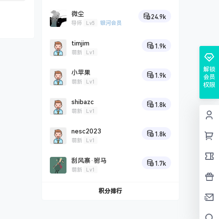
微尘
24.9k
Lv5
导师
银河会员
timjim
1.9k
Lv1
萌新
26-08-09
16:26:31
解锁
小苹果
1.9k
会员
Lv1
萌新
权限
26-08-04
shibazc
1.8k
14:22:15
Lv1
萌新
nesc2023
1.8k
26-08-02
Lv1
萌新
15:10:06
刮风寨·驸马
1.7k
Lv1
萌新
26-07-30
11:41:07
积分排行