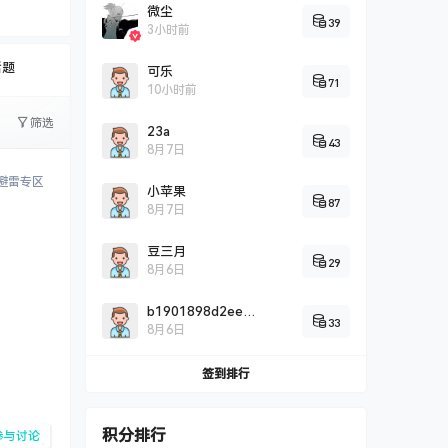
字太少
微尘
39
3小时前
话题
可乐
71
10小时前
筛选
23a
43
8月7日
避雷专区
小苹果
87
8月7日
豆三月
29
8月6日
b1901898d2eef0c2fddbd2c9a5707cc26725
33
8月6日
签到排行
积分排行
参与讨论