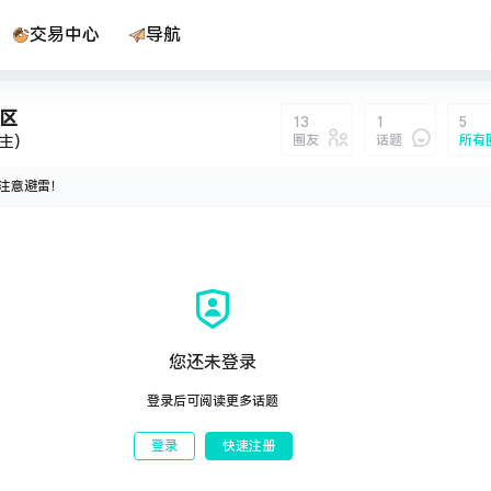
交易中心
导航
区
13
1
5
圈友
话题
所有
主)
注意避雷！
区
说：
您还未登录
登录后可阅读更多话题
登录
快速注册