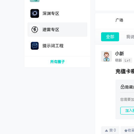
深渊专区
广场
避雷专区
全部
我
提示词工程
小新
Lv1
萌新
所有圈子
充值卡
隐藏
您需要
加入
赞
0
收