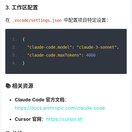
3. 工作区配置
在
中配置项目特定设置：
.vscode/settings.json
{
"claude-code.model"
:
"claude-3-sonnet"
,
"claude-code.maxTokens"
:
4000
}
📚 相关资源
Claude Code 官方文档
：
https://docs.anthropic.com/claude-code
Cursor 官网
：
https://cursor.sh