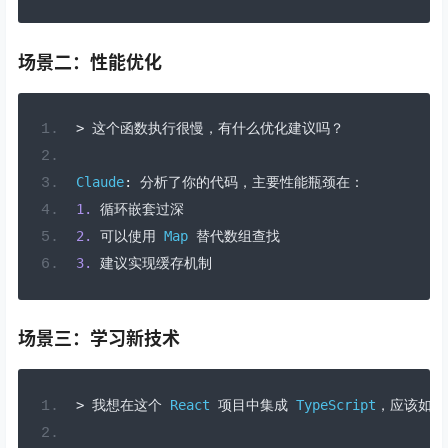
场景二：性能优化
>
这个函数执行很慢，有什么优化建议吗？
Claude
:
分析了你的代码，主要性能瓶颈在：
1.
循环嵌套过深
2.
可以使用
Map
替代数组查找
3.
建议实现缓存机制
场景三：学习新技术
>
我想在这个
React
项目中集成
TypeScript
，应该如何