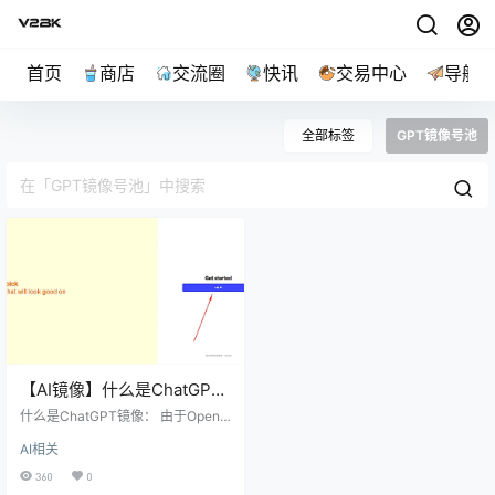
首页
商店
交流圈
快讯
交易中心
导航
全部标签
GPT镜像号池
【AI镜像】什么是ChatGPT
镜像以及使用教程
什么是ChatGPT镜像： 由于OpenA
I对中国的封锁，国内用户是无法正
AI相关
常使用GPT的，镜像应运而生。
360
0