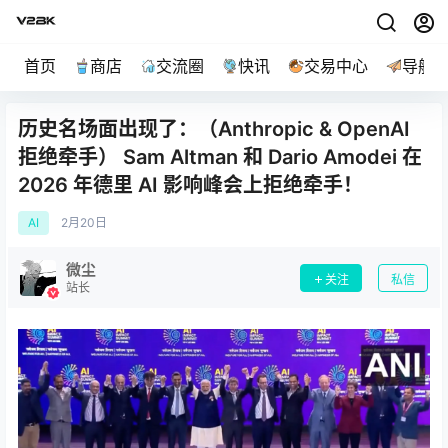
首页
商店
交流圈
快讯
交易中心
导航
历史名场面出现了：（Anthropic & OpenAI
拒绝牵手） Sam Altman 和 Dario Amodei 在
2026 年德里 AI 影响峰会上拒绝牵手！
AI
2月
20日
微尘
关注
私信
站长