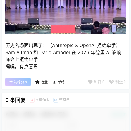
历史名场面出现了：（Anthropic & OpenAI 拒绝牵手）
Sam Altman 和 Dario Amodei 在 2026 年德里 AI 影响
峰会上拒绝牵手！
嘿嘿，有点意思
利好
0
利空
0
海报分享
收藏
举报
0 条回复
文章作者
管理员
A
M
欢迎您，新朋友，感谢参与互动！
确认修改