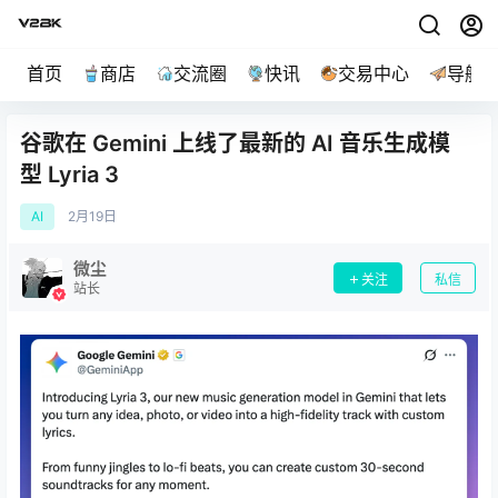
首页
商店
交流圈
快讯
交易中心
导航
谷歌在 Gemini 上线了最新的 AI 音乐生成模
型 Lyria 3
AI
2月
19日
微尘
关注
私信
站长