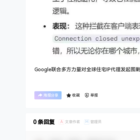
Google联合多方力量对全球住宅IP代理发起围
海报分享
收藏
举报
0 条回复
A
M
文章作者
管理员