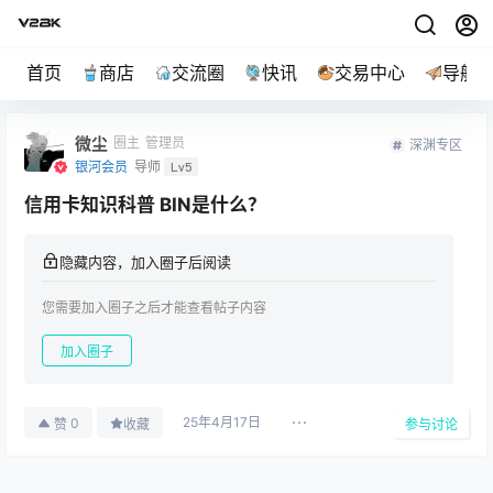
首页
商店
交流圈
快讯
交易中心
导航
微尘
圈主
管理员
深渊专区
银河会员
导师
Lv5
信用卡知识科普 BIN是什么？
隐藏内容，加入圈子后阅读
您需要加入圈子之后才能查看帖子内容
加入圈子
25年4月17日
0
赞
收藏
参与讨论