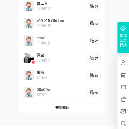
豆三月
29
12小时前
b1901898d2eef0c2fddbd2c9a5707cc26725
33
12小时前
解锁
small
会员
77
13小时前
权限
微尘
57
13小时前
哦哦
96
8月5日
00a00a
50
8月5日
签到排行