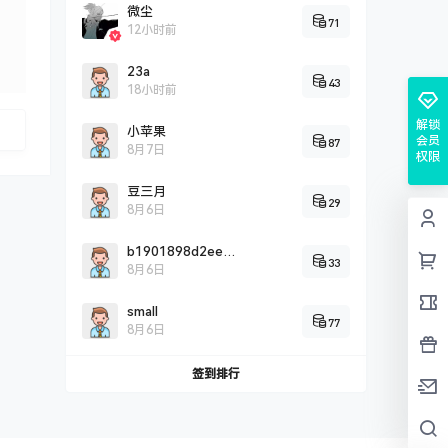
微尘
71
12小时前
23a
43
18小时前
解锁
小苹果
会员
87
8月7日
权限
豆三月
29
8月6日
b1901898d2eef0c2fddbd2c9a5707cc26725
33
8月6日
small
77
8月6日
签到排行