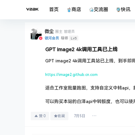
首页
商店
交流圈
快讯
微尘
圈主
管理员
Lv5
银河会员
导师
GPT image2 4k调用工具已上线
GPT image2 4k调用工具站已上线，到手即
https://image2.github.cn.com
适合工作室批量跑图，支持自定义中转api，
可以购买本站的白泽api中转额度，也可以使用
赞
0
收藏
7月5日