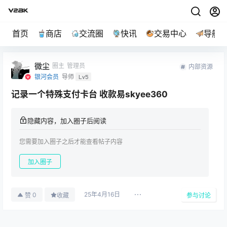
首页
商店
交流圈
快讯
交易中心
导航
微尘
圈主
管理员
内部资源
银河会员
导师
Lv5
记录一个特殊支付卡台 收款易skyee360
隐藏内容，加入圈子后阅读
您需要加入圈子之后才能查看帖子内容
加入圈子
25年4月16日
0
赞
收藏
参与讨论