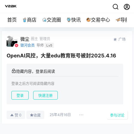
首页
商店
交流圈
快讯
交易中心
导航
微尘
圈主
管理员
广场
银河会员
导师
Lv5
OpenAI风控，大量edu教育账号被封2025.4.16
隐藏内容，登录后阅读
登录之后方可阅读隐藏内容
登录
快速注册
25年4月16日
0
赞
收藏
参与讨论