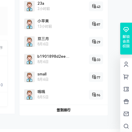
23a
43
2小时前
小苹果
87
13小时前
解锁
豆三月
会员
29
8月6日
权限
序
b1901898d2eef0c2fddbd2c9a5707cc26725
33
8月6日
small
77
8月6日
0
哦哦
96
8月5日
签到排行