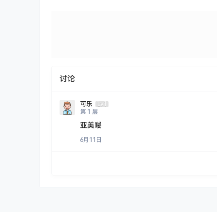
讨论
可乐
Lv1
第
1
层
亚美喽
6月11日