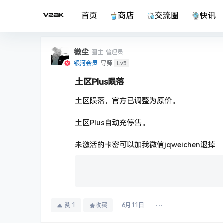
首页
商店
交流圈
快讯
微尘
圈主
管理员
Lv5
银河会员
导师
土区Plus陨落
土区陨落，官方已调整为原价。
土区Plus自动充停售。
未激活的卡密可以加我微信jqweichen退掉
赞
1
收藏
6月11日