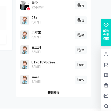
微尘
71
22小时前
23a
43
8月7日
解锁
小苹果
会员
87
8月7日
权限
豆三月
29
8月6日
b1901898d2eef0c2fddbd2c9a5707cc26725
33
8月6日
small
77
8月6日
签到排行