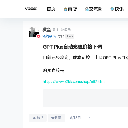
首页
商店
交流圈
快讯
微尘
圈主
管理员
Lv5
银河会员
导师
GPT Plus自动充值价格下调
目前已经稳定，成本可控，土区GPT Plus
购买直接去：
https://www.v2bk.com/shop/687.html
赞
2
收藏
6月8日