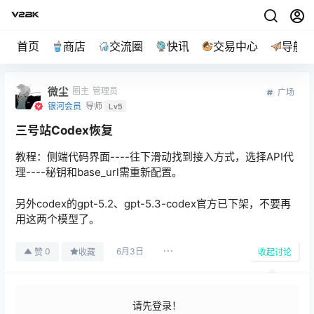
首页
商店
交流圈
快讯
交易中心
导航
微尘
圈主
管理员
广场
银河会员
导师
Lv5
三号站Codex恢复
教程：侧端代码界面----往下滑动找到接入方式，选择API代
理----秘钥和base_url需重新配置。
另外codex的gpt-5.2、gpt-5.3-codex官方已下架，不要再
用这两个模型了。
6月3日
0
赞
收藏
收起讨论
请先登录！