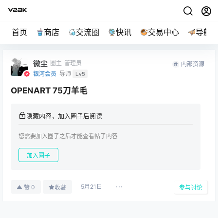
首页
商店
交流圈
快讯
交易中心
导航
微尘
圈主
管理员
内部资源
银河会员
导师
Lv5
OPENART 75刀羊毛
隐藏内容，加入圈子后阅读
您需要加入圈子之后才能查看帖子内容
加入圈子
5月21日
0
赞
收藏
参与讨论