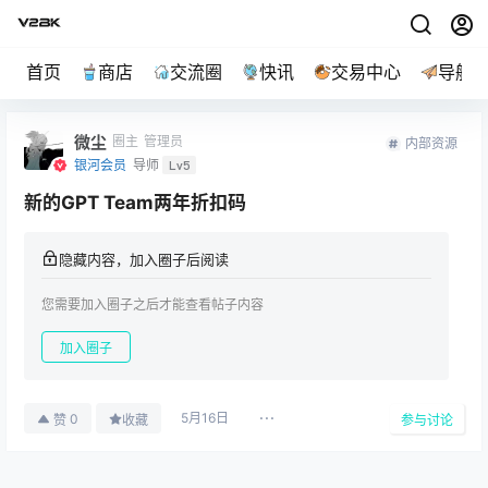
首页
商店
交流圈
快讯
交易中心
导航
微尘
圈主
管理员
内部资源
银河会员
导师
Lv5
新的GPT Team两年折扣码
隐藏内容，加入圈子后阅读
您需要加入圈子之后才能查看帖子内容
加入圈子
5月16日
0
赞
收藏
参与讨论