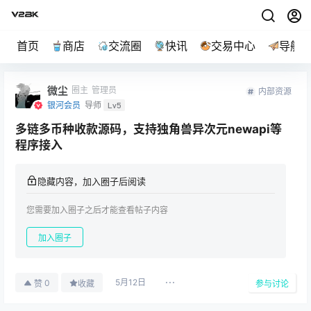
首页
商店
交流圈
快讯
交易中心
导航
微尘
圈主
管理员
内部资源
银河会员
导师
Lv5
多链多币种收款源码，支持独角兽异次元newapi等
程序接入
隐藏内容，加入圈子后阅读
您需要加入圈子之后才能查看帖子内容
加入圈子
5月12日
0
赞
收藏
参与讨论