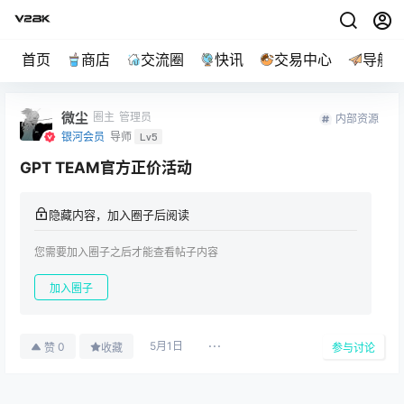
首页
商店
交流圈
快讯
交易中心
导航
微尘
圈主
管理员
内部资源
银河会员
导师
Lv5
GPT TEAM官方正价活动
隐藏内容，加入圈子后阅读
您需要加入圈子之后才能查看帖子内容
加入圈子
5月1日
0
赞
收藏
参与讨论