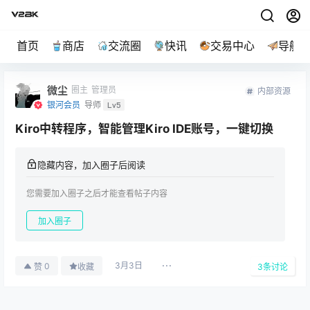
首页
商店
交流圈
快讯
交易中心
导航
微尘
圈主
管理员
内部资源
银河会员
导师
Lv5
Kiro中转程序，智能管理Kiro IDE账号，一键切换
隐藏内容，加入圈子后阅读
您需要加入圈子之后才能查看帖子内容
加入圈子
3月3日
0
赞
收藏
3
条讨论