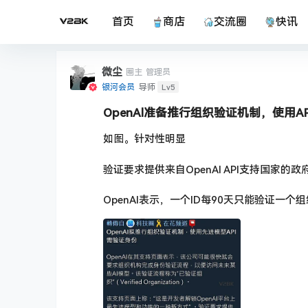
首页
商店
交流圈
快讯
微尘
圈主
管理员
Lv5
银河会员
导师
OpenAl准备推行组织验证机制，使用A
如图。针对性明显
验证要求提供来自OpenAl API支持国家的
OpenAl表示，一个ID每90天只能验证一