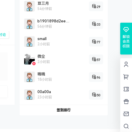
豆三月
29
54分钟前
b1901898d2eef0c2fddbd2c9a5707cc26725
33
56分钟前
讨论
解锁
small
会员
77
2小时前
权限
微尘
57
2小时前
哦哦
96
18小时前
00a00a
50
23小时前
签到排行