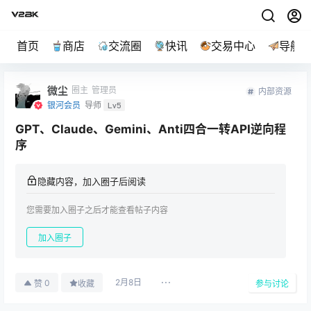
首页
商店
交流圈
快讯
交易中心
导航
微尘
圈主
管理员
内部资源
银河会员
导师
Lv5
GPT、Claude、Gemini、Anti四合一转API逆向程
序
隐藏内容，加入圈子后阅读
您需要加入圈子之后才能查看帖子内容
加入圈子
2月8日
0
赞
收藏
参与讨论