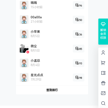
哦哦
96
15小时前
00a00a
50
21小时前
解锁
小苹果
会员
36
8月5日
权限
微尘
85
8月5日
小孟总
93
8月4日
星光点点
98
7月29日
签到排行