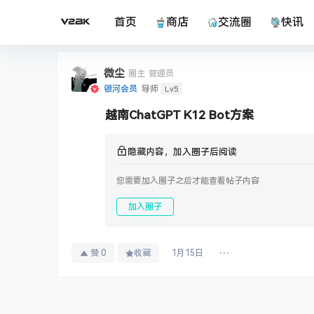
首页
商店
交流圈
快讯
微尘
圈主
管理员
Lv5
银河会员
导师
越南ChatGPT K12 Bot方案
隐藏内容，加入圈子后阅读
您需要加入圈子之后才能查看帖子内容
加入圈子
赞
0
收藏
1月15日