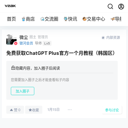
首页
商店
交流圈
快讯
交易中心
导航
微尘
圈主
管理员
内部资源
银河会员
导师
Lv5
免费获取ChatGPT Plus官方一个月教程（韩国区）
隐藏内容，加入圈子后阅读
您需要加入圈子之后才能查看帖子内容
加入圈子
1月15日
0
赞
收藏
参与讨论