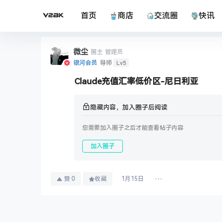
首页
商店
交流圈
快讯
微尘
圈主
管理员
Lv5
银河会员
导师
Claude充值汇率低价区-尼日利亚
隐藏内容，加入圈子后阅读
您需要加入圈子之后才能查看帖子内容
加入圈子
赞
0
收藏
1月15日