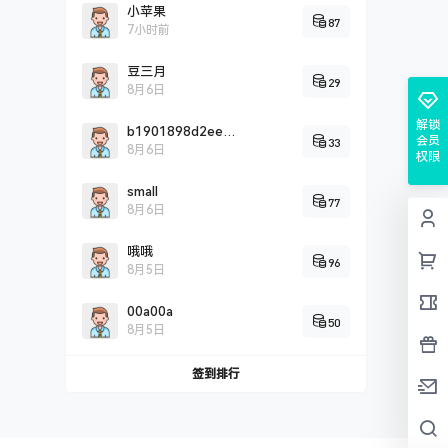
小苹果
87
7小时前
豆三月
29
8月6日
解锁
b1901898d2eef0c2fddbd2c9a5707cc26725
会员
33
8月6日
权限
small
77
8月6日
哦哦
96
8月5日
00a00a
50
8月5日
签到排行