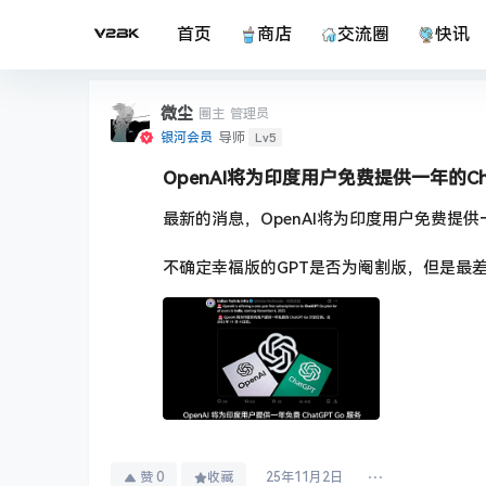
首页
商店
交流圈
快讯
微尘
圈主
管理员
Lv5
银河会员
导师
OpenAI将为印度用户免费提供一年的Ch
最新的消息，OpenAI将为印度用户免费提供一
不确定幸福版的GPT是否为阉割版，但是最差
赞
0
收藏
25年11月2日