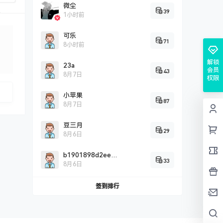
微尘
39
1小时前
可乐
71
8小时前
解锁
23a
会员
43
8月7日
权限
小苹果
87
8月7日
豆三月
29
8月6日
b1901898d2eef0c2fddbd2c9a5707cc26725
33
8月6日
签到排行