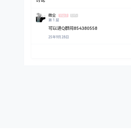
讨论
微尘
Vip3
Lv5
第
1
层
可以进Q群问854380558
25年9月28日