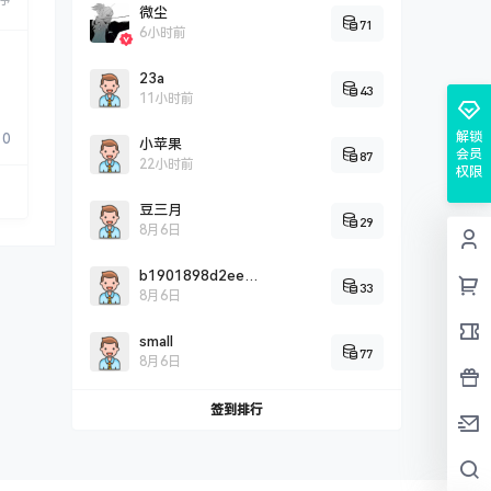
序
微尘
71
6小时前
23a
43
11小时前
解锁
0
小苹果
会员
87
22小时前
权限
豆三月
29
8月6日
b1901898d2eef0c2fddbd2c9a5707cc26725
33
8月6日
small
77
8月6日
签到排行