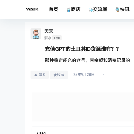
首页
商店
交流圈
快讯
天天
Lv0
潜水
充值GPT的土耳其ID货源谁有？？
那种稳定能充的老号，带余额和消费记录的
赞
0
收藏
25年9月28日