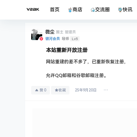
首页
商店
交流圈
快讯
微尘
圈主
管理员
Lv5
银河会员
导师
本站重新开放注册
网站重建的差不多了，已重新恢复注册，
允许QQ邮箱和谷歌邮箱注册。
赞
0
收藏
25年9月20日