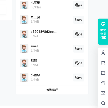
小苹果
87
8小时前
豆三月
29
8月6日
解锁
b1901898d2eef0c2fddbd2c9a5707cc26725
会员
33
8月6日
权限
small
77
8月6日
哦哦
96
8月5日
小孟总
93
8月4日
签到排行