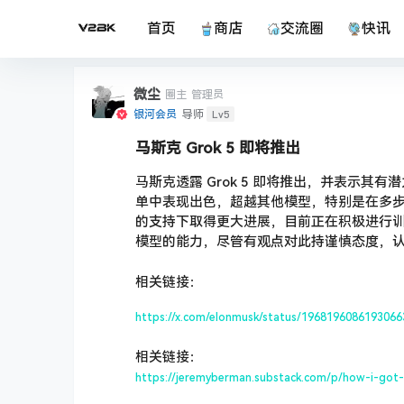
首页
商店
交流圈
快讯
微尘
圈主
管理员
Lv5
银河会员
导师
马斯克 Grok 5 即将推出
马斯克透露 Grok 5 即将推出，并表示其有潜力
单中表现出色，超越其他模型，特别是在多步骤
的支持下取得更大进展，目前正在积极进行
模型的能力，尽管有观点对此持谨慎态度，
相关链接：
https://x.com/elonmusk/status/1968196086193066
相关链接：
https://jeremyberman.substack.com/p/how-i-got-