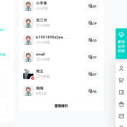
小苹果
87
2小时前
豆三月
29
21小时前
nt-
b1901898d2eef0c2fddbd2c9a5707cc26725
33
解锁
21小时前
会员
权限
small
讨论
77
22小时前
微尘
57
22小时前
哦哦
96
8月5日
签到排行