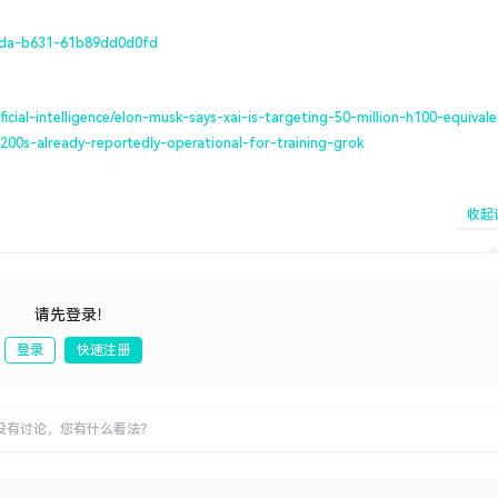
4fda-b631-61b89dd0d0fd
cial-intelligence/elon-musk-says-xai-is-targeting-50-million-h100-equivale
200s-already-reportedly-operational-for-training-grok
收起
请先登录！
登录
快速注册
发布
没有讨论，您有什么看法？