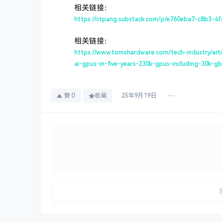
相关链接：
https://ctpang.substack.com/p/e760eba7-c8b3-
相关链接：
https://www.tomshardware.com/tech-industry/artifi
ai-gpus-in-five-years-230k-gpus-including-30k-gb
赞
0
收藏
25年9月19日