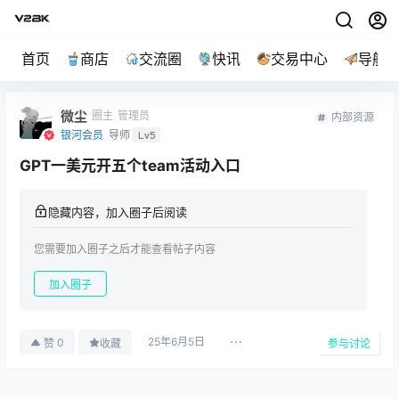
首页
商店
交流圈
快讯
交易中心
导航
微尘
圈主
管理员
内部资源
银河会员
导师
Lv5
GPT一美元开五个team活动入口
隐藏内容，加入圈子后阅读
您需要加入圈子之后才能查看帖子内容
加入圈子
25年6月5日
0
赞
收藏
参与讨论