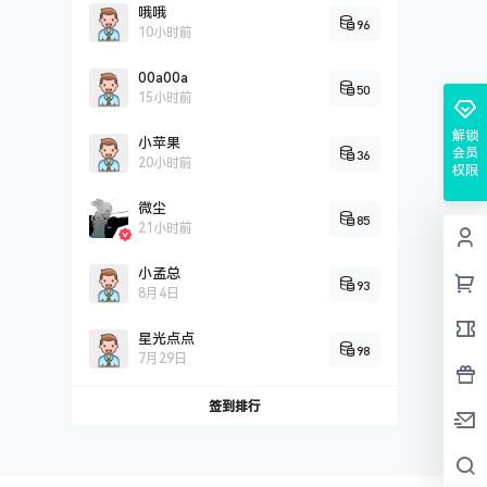
哦哦
96
10小时前
00a00a
50
15小时前
解锁
小苹果
会员
36
20小时前
权限
微尘
85
21小时前
小孟总
93
8月4日
星光点点
98
7月29日
签到排行