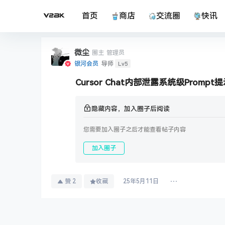
首页
商店
交流圈
快讯
微尘
圈主
管理员
Lv5
银河会员
导师
Cursor Chat内部泄露系统级Prompt
隐藏内容，加入圈子后阅读
您需要加入圈子之后才能查看帖子内容
加入圈子
赞
2
收藏
25年5月11日