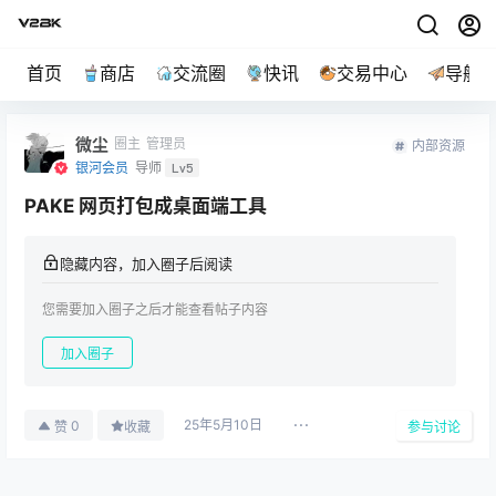
首页
商店
交流圈
快讯
交易中心
导航
微尘
圈主
管理员
内部资源
银河会员
导师
Lv5
PAKE 网页打包成桌面端工具
隐藏内容，加入圈子后阅读
您需要加入圈子之后才能查看帖子内容
加入圈子
25年5月10日
0
赞
收藏
参与讨论