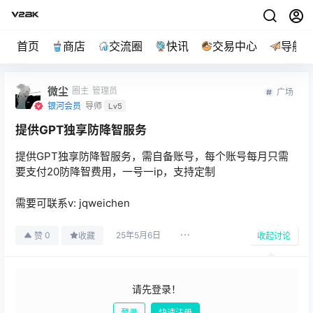
首页
商店
交流圈
快讯
交易中心
导航
微尘
圈主
管理员
广场
银河会员
导师
Lv5
提供GPT独享防降智服务
提供GPT独享防降智服务，需自备账号，每个账号每月只需
要支付20防降智费用，一号一ip，支持定制
需要可联系v: jqweichen
25年5月6日
0
赞
收藏
收起讨论
请先登录！
登录
快速注册