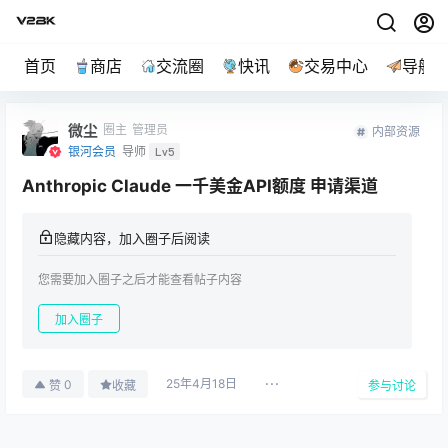
首页
商店
交流圈
快讯
交易中心
导航
微尘
圈主
管理员
内部资源
银河会员
导师
Lv5
Anthropic Claude 一千美金API额度 申请渠道
隐藏内容，加入圈子后阅读
您需要加入圈子之后才能查看帖子内容
加入圈子
25年4月18日
0
赞
收藏
参与讨论