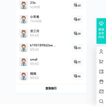
23a
43
4小时前
小苹果
87
14小时前
解锁
豆三月
会员
29
8月6日
权限
b1901898d2eef0c2fddbd2c9a5707cc26725
33
8月6日
small
77
8月6日
哦哦
96
8月5日
签到排行