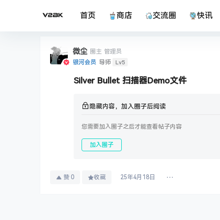
首页
商店
交流圈
快讯
微尘
圈主
管理员
Lv5
银河会员
导师
Silver Bullet 扫描器Demo文件
隐藏内容，加入圈子后阅读
您需要加入圈子之后才能查看帖子内容
加入圈子
赞
0
收藏
25年4月18日